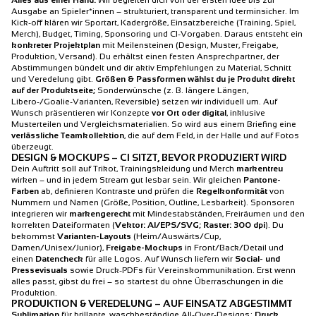
Alles aus einer Hand:
Wir begleiten dich von der ersten Idee bis zur
Ausgabe an Spieler*innen – strukturiert, transparent und terminsicher. Im
Kick-off klären wir Sportart, Kadergröße, Einsatzbereiche (Training, Spiel,
Merch), Budget, Timing, Sponsoring und CI-Vorgaben. Daraus entsteht ein
konkreter Projektplan
mit Meilensteinen (Design, Muster, Freigabe,
Produktion, Versand). Du erhältst einen festen Ansprechpartner, der
Abstimmungen bündelt und dir aktiv Empfehlungen zu Material, Schnitt
und Veredelung gibt.
Größen & Passformen wählst du je Produkt direkt
auf der Produktseite;
Sonderwünsche (z. B. längere Längen,
Libero-/Goalie-Varianten, Reversible) setzen wir individuell um. Auf
Wunsch präsentieren wir Konzepte
vor Ort oder digital
, inklusive
Musterteilen und Vergleichsmaterialien. So wird aus einem Briefing eine
verlässliche Teamkollektion
, die auf dem Feld, in der Halle und auf Fotos
überzeugt.
DESIGN & MOCKUPS – CI SITZT, BEVOR PRODUZIERT WIRD
Dein Auftritt soll auf Trikot, Trainingskleidung und Merch
markentreu
wirken – und in jedem Stream gut lesbar sein. Wir gleichen
Pantone-
Farben
ab, definieren Kontraste und prüfen die
Regelkonformität
von
Nummern und Namen (Größe, Position, Outline, Lesbarkeit). Sponsoren
integrieren wir
markengerecht
mit Mindestabständen, Freiräumen und den
korrekten Dateiformaten (
Vektor: AI/EPS/SVG; Raster: 300 dpi
). Du
bekommst
Varianten-Layouts
(Heim/Auswärts/Cup,
Damen/Unisex/Junior),
Freigabe-Mockups
in Front/Back/Detail und
einen
Datencheck
für alle Logos. Auf Wunsch liefern wir
Social- und
Pressevisuals
sowie Druck-PDFs für Vereinskommunikation. Erst wenn
alles passt, gibst du frei – so startest du ohne Überraschungen in die
Produktion.
PRODUKTION & VEREDELUNG – AUF EINSATZ ABGESTIMMT
Sublimation
für brillante, waschbeständige All-Over-Designs;
Druck