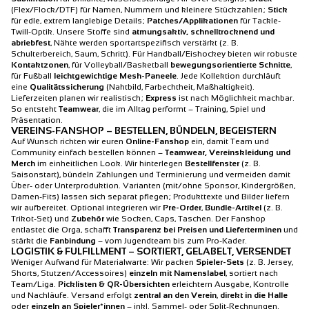
(Flex/Flock/DTF) für Namen, Nummern und kleinere Stückzahlen;
Stick
für edle, extrem langlebige Details;
Patches/Applikationen
für Tackle-
Twill-Optik. Unsere Stoffe sind
atmungsaktiv, schnelltrocknend und
abriebfest
, Nähte werden sportartspezifisch verstärkt (z. B.
Schulterbereich, Saum, Schritt). Für Handball/Eishockey bieten wir robuste
Kontaktzonen
, für Volleyball/Basketball
bewegungsorientierte Schnitte
,
für Fußball
leichtgewichtige Mesh-Paneele
. Jede Kollektion durchläuft
eine
Qualitätssicherung
(Nahtbild, Farbechtheit, Maßhaltigkeit).
Lieferzeiten planen wir realistisch;
Express
ist nach Möglichkeit machbar.
So entsteht
Teamwear
, die im Alltag performt – Training, Spiel und
Präsentation.
VEREINS-FANSHOP – BESTELLEN, BÜNDELN, BEGEISTERN
Auf Wunsch richten wir euren
Online-Fanshop
ein, damit Team und
Community einfach bestellen können –
Teamwear, Vereinskleidung und
Merch
im einheitlichen Look. Wir hinterlegen
Bestellfenster
(z. B.
Saisonstart), bündeln Zahlungen und Terminierung und vermeiden damit
Über- oder Unterproduktion. Varianten (mit/ohne Sponsor, Kindergrößen,
Damen-Fits) lassen sich separat pflegen; Produkttexte und Bilder liefern
wir aufbereitet. Optional integrieren wir
Pre-Order
,
Bundle-Artikel
(z. B.
Trikot-Set) und
Zubehör
wie Socken, Caps, Taschen. Der Fanshop
entlastet die Orga, schafft
Transparenz bei Preisen und Lieferterminen
und
stärkt die
Fanbindung
– vom Jugendteam bis zum Pro-Kader.
LOGISTIK & FULFILLMENT – SORTIERT, GELABELT, VERSENDET
Weniger Aufwand für Materialwarte: Wir packen
Spieler-Sets
(z. B. Jersey,
Shorts, Stutzen/Accessoires)
einzeln mit Namenslabel
, sortiert nach
Team/Liga.
Picklisten & QR-Übersichten
erleichtern Ausgabe, Kontrolle
und Nachläufe. Versand erfolgt
zentral an den Verein
,
direkt in die Halle
oder
einzeln an Spieler*innen
– inkl. Sammel- oder Split-Rechnungen.