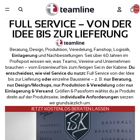
ARTIKEL
WARENK
INSGESAM
FULL SERVICE – VON DER
IDEE BIS ZUR LIEFERUNG
Beratung, Design, Produktion, Veredelung, Fanshop, Logistik,
Einlagerung
und Nachbestellungen. Seit über 40 Jahren im
Profisport wissen wir, was Teams, Vereine und Unternehmen
brauchen – vom Erstentwurf bis zum fertigen Set in der Kabine.
Du
entscheidest, wie viel Service du nutzt:
Full Service von der Idee
bis zur Lieferung
oder
einzelne Bausteine – z. B.
nur Beratung
,
nur Design/Mockups
,
nur Produktion & Veredelung
oder
nur
Einlagerung & Versand
. Größen & Passform wählst du je Produkt
direkt auf der Produktseite;
individuelle Anforderungen
setzen
wir grundsätzlich um.
JETZT KOSTENLOS BERATEN LASSEN