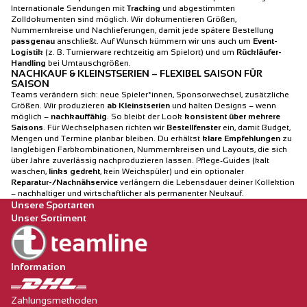
Internationale Sendungen mit
Tracking
und abgestimmten
Zolldokumenten sind möglich. Wir dokumentieren Größen,
Nummernkreise und Nachlieferungen, damit jede spätere Bestellung
passgenau
anschließt. Auf Wunsch kümmern wir uns auch um
Event-
Logistik
(z. B. Turnierware rechtzeitig am Spielort) und um
Rückläufer-
Handling
bei Umtauschgrößen.
NACHKAUF & KLEINSTSERIEN – FLEXIBEL SAISON FÜR
SAISON
Teams verändern sich: neue Spieler*innen, Sponsorwechsel, zusätzliche
Größen. Wir produzieren
ab Kleinstserien
und halten Designs – wenn
möglich –
nachkauffähig
. So bleibt der Look
konsistent über mehrere
Saisons
. Für Wechselphasen richten wir
Bestellfenster
ein, damit Budget,
Mengen und Termine planbar bleiben. Du erhältst
klare Empfehlungen
zu
langlebigen Farbkombinationen, Nummernkreisen und Layouts, die sich
über Jahre zuverlässig nachproduzieren lassen. Pflege-Guides (kalt
waschen,
links gedreht
, kein Weichspüler) und ein optionaler
Reparatur-/Nachnähservice
verlängern die Lebensdauer deiner Kollektion
– nachhaltiger und wirtschaftlicher als permanenter Neukauf.
Unsere Sportarten
Unser Sortiment
Information
Zahlungsmethoden