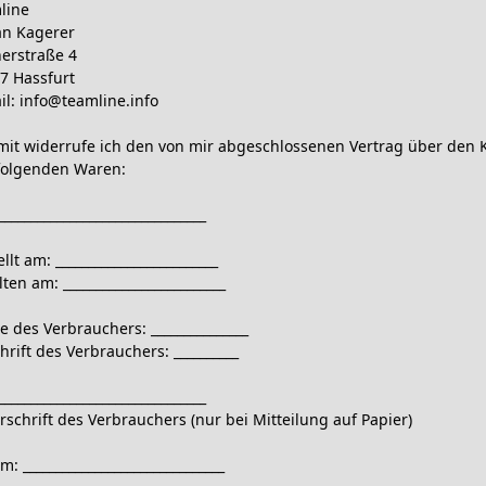
ine  

an Kagerer  

erstraße 4  

7 Hassfurt  

il: info@teamline.info

mit widerrufe ich den von mir abgeschlossenen Vertrag über den K
folgenden Waren:

________________________________

llt am: _________________________  

ten am: _________________________  

 des Verbrauchers: _______________  

rift des Verbrauchers: __________  

________________________________  

rschrift des Verbrauchers (nur bei Mitteilung auf Papier)

: _______________________________
