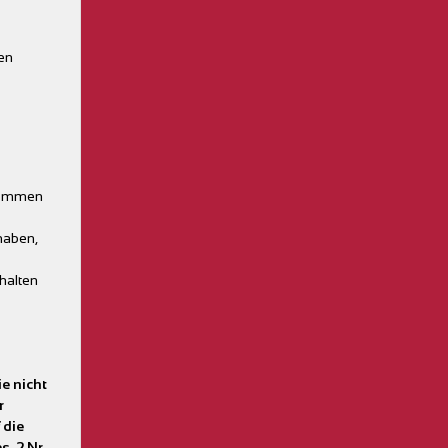
en
enommen
 haben,
rhalten
ie nicht
r
 die
. 2 Nr.