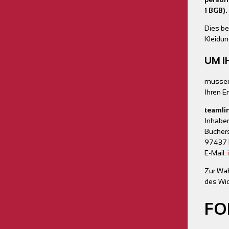
1 BGB).
Dies be
Kleidun
UM I
müssen 
Ihren E
teamli
Inhaber
Buchers
97437 
E-Mail:
Zur Wah
des Wid
FO