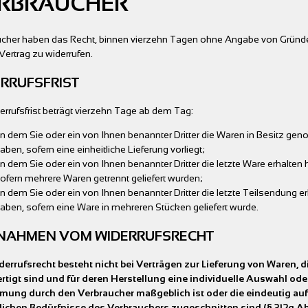
RBRAUCHER
ucher haben das Recht, binnen vierzehn Tagen ohne Angabe von Gründ
Vertrag zu widerrufen.
RRUFSFRIST
errufsfrist beträgt vierzehn Tage ab dem Tag:
n dem Sie oder ein von Ihnen benannter Dritter die Waren in Besitz g
aben, sofern eine einheitliche Lieferung vorliegt;
n dem Sie oder ein von Ihnen benannter Dritter die letzte Ware erhalten
ofern mehrere Waren getrennt geliefert wurden;
n dem Sie oder ein von Ihnen benannter Dritter die letzte Teilsendung e
aben, sofern eine Ware in mehreren Stücken geliefert wurde.
NAHMEN VOM WIDERRUFSRECHT
errufsrecht besteht nicht bei Verträgen zur Lieferung von Waren, d
rtigt sind und für deren Herstellung eine individuelle Auswahl ode
mung durch den Verbraucher maßgeblich ist oder die eindeutig auf
lichen Bedürfnisse des Verbrauchers zugeschnitten sind (§ 312g Abs