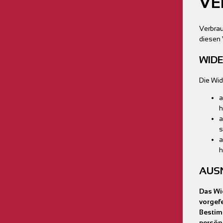
VE
Verbra
diesen 
WIDE
Die Wid
a
h
a
s
a
h
AUS
Das Wid
vorgefe
Bestim
persön