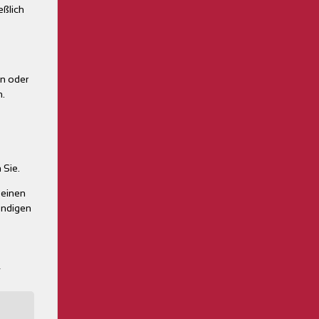
eßlich
en oder
n.
 Sie.
 einen
endigen