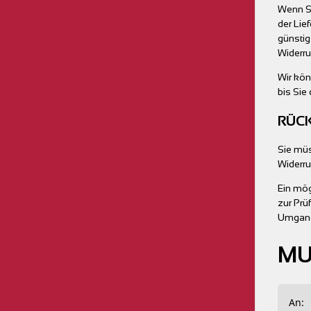
Wenn Si
der Lie
günstig
Widerru
Wir kön
bis Sie
RÜC
Sie müs
Widerru
Ein mög
zur Prü
Umgang 
MU
An:
