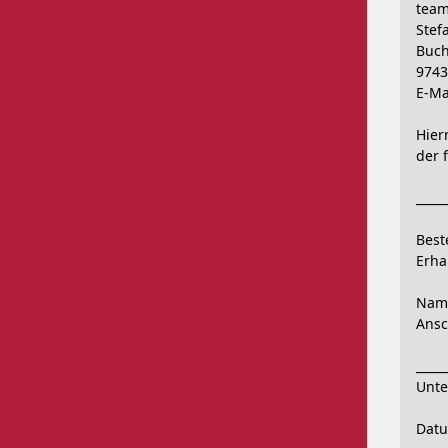
teaml
Stef
Buch
9743
E-Ma
Hier
der 
_____
Beste
Erhal
Name
Ansch
_____
Unte
Datum