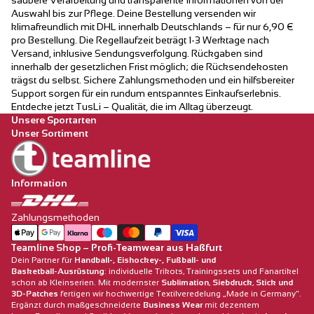
saubere Verarbeitung und transparente Informationen von der
Auswahl bis zur Pflege. Deine Bestellung versenden wir
klimafreundlich mit DHL innerhalb Deutschlands – für nur 6,90 €
pro Bestellung. Die Regellaufzeit beträgt 1-3 Werktage nach
Versand, inklusive Sendungsverfolgung. Rückgaben sind
innerhalb der gesetzlichen Frist möglich; die Rücksendekosten
trägst du selbst. Sichere Zahlungsmethoden und ein hilfsbereiter
Support sorgen für ein rundum entspanntes Einkaufserlebnis.
Entdecke jetzt TusLi – Qualität, die im Alltag überzeugt.
Unsere Sportarten
Unser Sortiment
Information
Zahlungsmethoden
Teamline Shop – Profi‑Teamwear aus Haßfurt
Dein Partner für
Handball‑, Eishockey‑, Fußball‑ und
Basketball‑Ausrüstung
: individuelle Trikots, Trainingssets und Fanartikel
schon ab Kleinserien. Mit modernster
Sublimation
,
Siebdruck
,
Stick und
3D‑Patches
fertigen wir hochwertige Textilveredelung „Made in Germany“.
Ergänzt durch maßgeschneiderte
Business Wear
mit dezentem